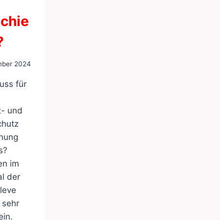
chie
?
mber 2024
uss für
- und
chutz
anung
s?
en im
l der
leve
 sehr
ein.