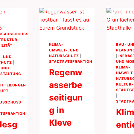
D
GSAUSSCHUSS
TRUKTUR
KLIMA-,
BAU- UN
ILITÄT
|
UMWELT-, UND
PLANUN
NATURSCHUTZ
|
|
INFRAS
, UND
STADTRATSFRAKTION
UND MOB
CHUTZ
|
KLIMA-,
 UND
Regenw
UMWELT-
ESTALTUNG
NATURS
asserbe
KULTUR-
ITTEILUNGEN
STADTG
AUPT-
seitigun
|
STADTRA
AUSSCHUSS
g in
Klim
TSFRAKTION
Kleve
desg
enti