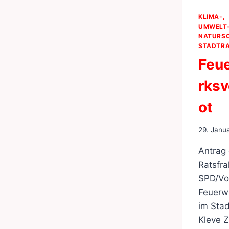
KLIMA-,
UMWELT-
NATURS
STADTRA
Feu
rksv
ot
29. Janu
Antrag
Ratsfra
SPD/Vol
Feuerw
im Stad
Kleve Z