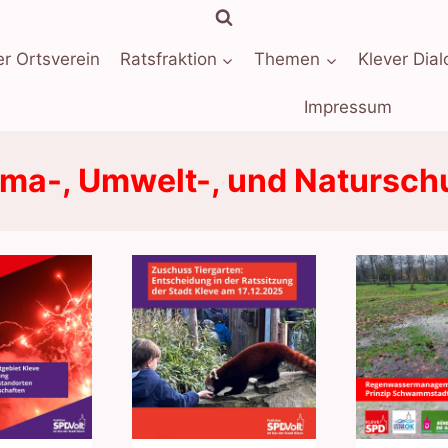
r Ortsverein
Ratsfraktion
Themen
Klever Dial
Impressum
ima-, Umwelt-, und Natursch