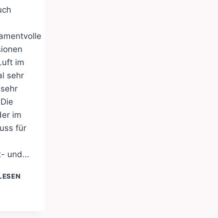
N
uch
amentvolle
sionen
Luft im
l sehr
 sehr
 Die
der im
uss für
- und…
DUNKLE
LESEN
RATHAUSFASSADE:
WER
HAT
DAS