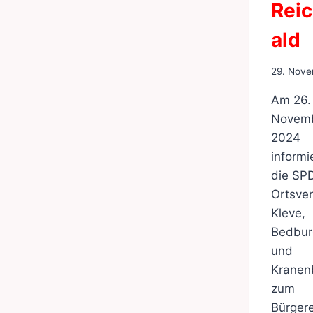
Rei
ald
29. Nov
Am 26.
Novem
2024
informi
die SP
Ortsver
Kleve,
Bedbur
und
Kranen
zum
Bürger