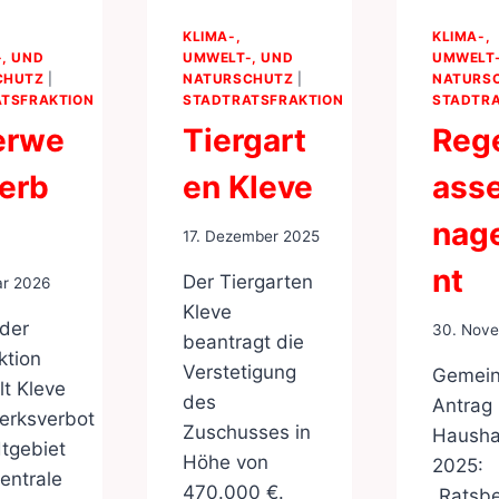
KLIMA-,
KLIMA-,
, UND
UMWELT-, UND
UMWELT-
CHUTZ
|
NATURSCHUTZ
|
NATURS
TSFRAKTION
STADTRATSFRAKTION
STADTRA
erwe
Tiergart
Reg
erb
en Kleve
ass
nag
17. Dezember 2025
nt
Der Tiergarten
ar 2026
Kleve
 der
30. Nov
beantragt die
ktion
Verstetigung
Gemei
t Kleve
des
Antrag
erksverbot
Zuschusses in
Hausha
tgebiet
Höhe von
2025:
entrale
470.000 €.
„Ratsb