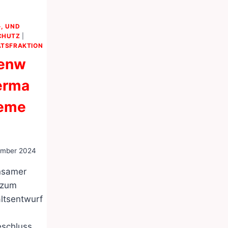
, UND
CHUTZ
|
TSFRAKTION
enw
erma
eme
ember 2024
nsamer
 zum
ltsentwurf
eschluss