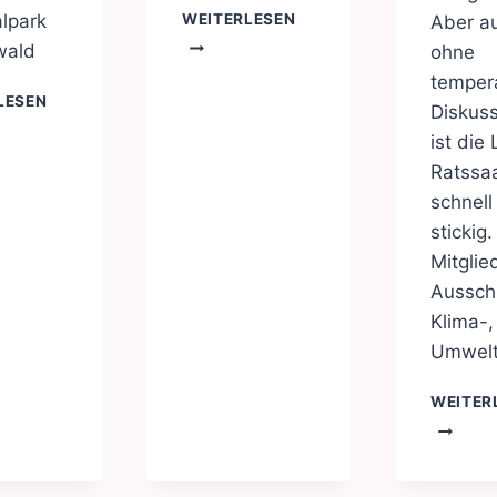
KLIMASCHUTZFAHRPLA
WEITERLESEN
lpark
Aber a
KLEVE
wald
ohne
2024
temper
NATIONALPARK
LESEN
Diskus
REICHSWALD
ist die 
Ratssaa
schnell
stickig.
Mitglie
Aussch
Klima-,
Umwelt
WEITER