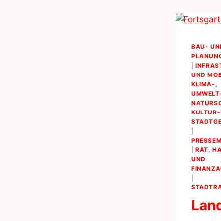
BAU- UN
PLANUN
|
INFRAS
UND MOB
KLIMA-,
UMWELT-
NATURS
KULTUR-
STADTG
|
PRESSEM
|
RAT, H
UND
FINANZ
|
STADTRA
Lan