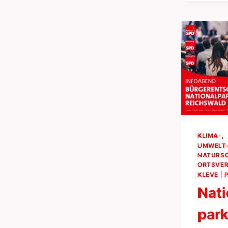
KLIMA-,
UMWELT-
NATURS
ORTSVER
KLEVE
|
Nati
par