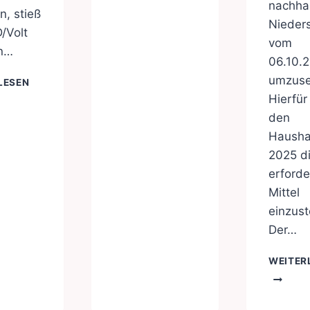
nachha
n, stieß
Nieder
/Volt
vom
on…
06.10.
FEUERWERKSVERBOT
umzuse
LESEN
Hierfür
den
Hausha
2025 d
erforde
Mittel
einzust
Der…
WEITER