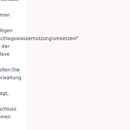
hmen
ltigen
schlagswassernutzung‘umsetzen!“
 der
leve
eßen:Die
erwaltung
agt,
schluss
ahmen