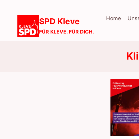
Zum
Inhalt
Home
Unse
SPD Kleve
springen
FÜR KLEVE. FÜR DICH.
Kl