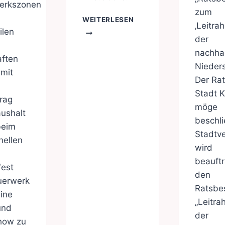
erkszonen
zum
TIERGARTEN
WEITERLESEN
‚Leitra
KLEVE
ilen
der
nachha
aften
Nieder
 mit
Der Rat
Stadt K
rag
möge
ushalt
beschli
beim
Stadtv
nellen
wird
beauftr
fest
den
uerwerk
Ratsbe
ine
„Leitr
und
der
how zu