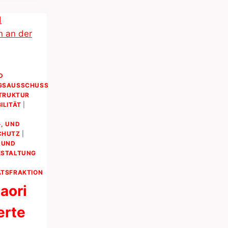
ENTSCHIEDEN?
D
GSAUSSCHUSS
TRUKTUR
ILITÄT
|
, UND
CHUTZ
|
 UND
ESTALTUNG
TSFRAKTION
aori
erte