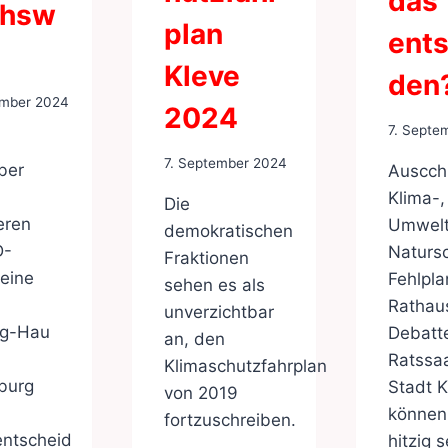
das
chsw
plan
ents
Kleve
den
ember 2024
2024
7. Septe
7. September 2024
ber
Auscch
Klima-,
Die
eren
Umwelt
demokratischen
D-
Naturs
Fraktionen
eine
Fehlpl
sehen es als
Rathau
unverzichtbar
g-Hau
Debatt
an, den
Ratssaa
Klimaschutzfahrplan
burg
Stadt K
von 2019
können
fortzuschreiben.
entscheid
hitzig s