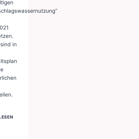
ltigen
schlagswassernutzung“
2021
tzen.
 sind in
ltsplan
ie
rlichen
ellen.
REGENWASSERMANAGEMENT
LESEN