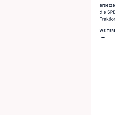
ersetze
die SPD
Frakti
WEITER