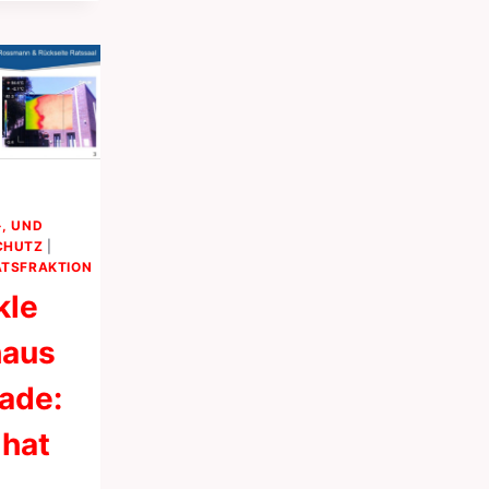
, UND
CHUTZ
|
TSFRAKTION
kle
haus
ade:
 hat