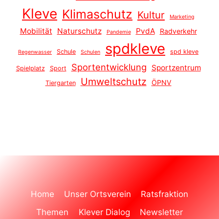
Kleve
Klimaschutz
Kultur
Marketing
Mobilität
Naturschutz
PvdA
Radverkehr
Pandemie
spdkleve
Schule
spd kleve
Regenwasser
Schulen
Sportentwicklung
Sportzentrum
Spielplatz
Sport
Umweltschutz
ÖPNV
Tiergarten
Home
Unser Ortsverein
Ratsfraktion
Themen
Klever Dialog
Newsletter