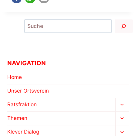
Suchen
NAVIGATION
Home
Unser Ortsverein
Unter
Ratsfraktion
umsch
Unter
Themen
umsch
Unter
Klever Dialog