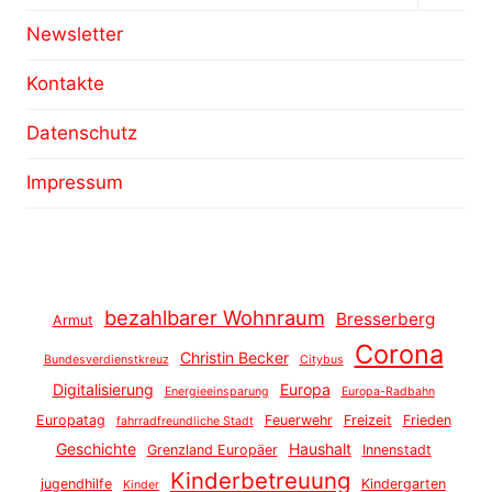
umsch
Newsletter
Kontakte
Datenschutz
Impressum
bezahlbarer Wohnraum
Bresserberg
Armut
Corona
Christin Becker
Bundesverdienstkreuz
Citybus
Digitalisierung
Europa
Energieeinsparung
Europa-Radbahn
Europatag
Feuerwehr
Freizeit
Frieden
fahrradfreundliche Stadt
Geschichte
Haushalt
Grenzland Europäer
Innenstadt
Kinderbetreuung
jugendhilfe
Kindergarten
Kinder