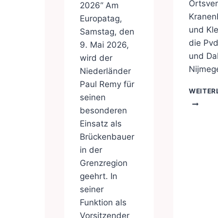
Ortsver
2026“ Am
Kranen
Europatag,
und Kl
Samstag, den
die Pv
9. Mai 2026,
und Da
wird der
Nijmege
Niederländer
Paul Remy für
WEITER
seinen
besonderen
Einsatz als
Brückenbauer
in der
Grenzregion
geehrt. In
seiner
Funktion als
Vorsitzender