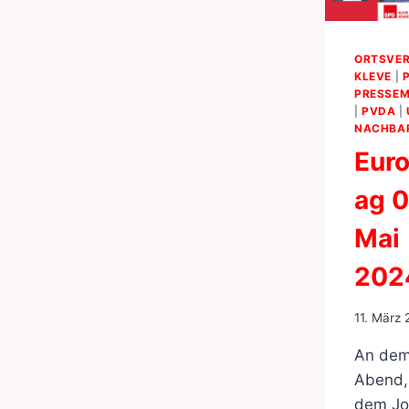
ORTSVER
KLEVE
|
PRESSEM
|
PVDA
|
NACHBA
Eur
ag 0
Mai
202
11. März
An de
Abend,
dem Jo