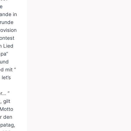
ie
ande in
rrunde
ovision
ontest
m Lied
apa“
 und
ed mit “
let’s
r… “
 gilt
 Motto
r den
opatag,