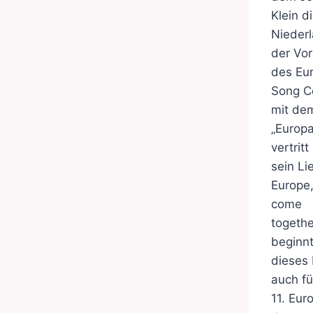
Klein d
Niederl
der Vo
des Eur
Song C
mit de
„Europ
vertritt
sein Li
Europe, 
come
togethe
beginnt,
dieses
auch fü
11. Eur