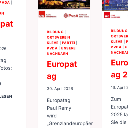
PVDA
|
RN
opat
BILDUNG
BILDUNG
|
ORTSVER
ORTSVEREIN
KLEVE
|
KLEVE
|
PARTEI
|
PVDA
|
U
PVDA
|
UNSERE
2026
NACHBA
NACHBARN
tag
Eur
Europat
otos:
ag 
ag
n
)
16. April
30. April 2026
EUROPATAG
LESEN
Zum
Europatag
Europa
Paul Remy
2025 l
wird
Sie die
„Grenzlandeuropäer