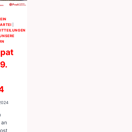
EIN
PARTEI
|
ITTEILUNGEN
UNSERE
RN
opat
9.
4
 2024
m
 an
ost