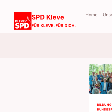
Zum
Inhalt
Home
Unse
SPD Kleve
springen
FÜR KLEVE. FÜR DICH.
BILDUNG
BUNDESP