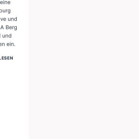
eine
burg
eve und
dA Berg
l und
n ein.
EUROPATAG
LESEN
2025