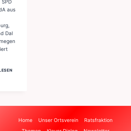
n SPD
dA aus
urg,
nd Dal
jmegen
iert
EUROPATAG
LESEN
09.
MAI
2024
Home
Unser Ortsverein
Ratsfraktion
Themen
Klever Dialog
Newsletter