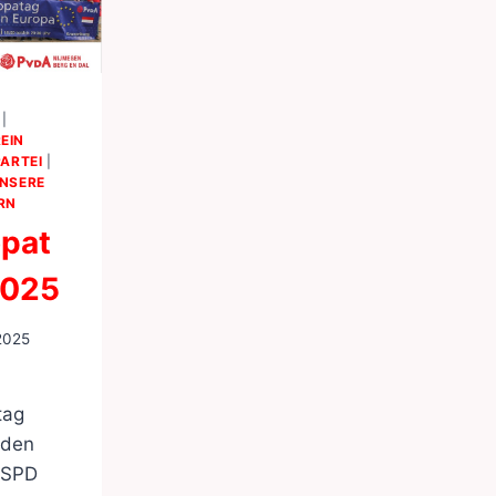
|
EIN
PARTEI
|
NSERE
RN
opat
2025
 2025
tag
aden
 SPD