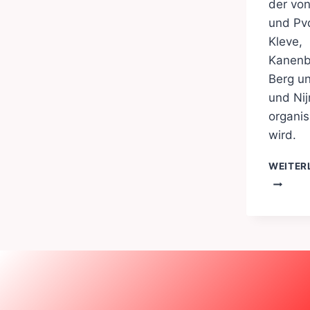
der vo
und Pv
Kleve,
Kanenb
Berg u
und Ni
organis
wird.
WEITER