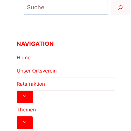
Suchen
NAVIGATION
Home
Unser Ortsverein
Ratsfraktion
Untermenü
umschalten
Themen
Untermenü
umschalten