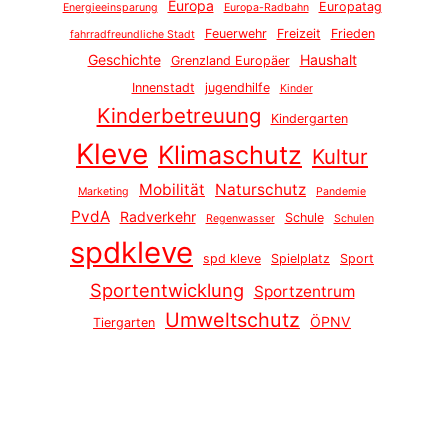
Europa
Europatag
Energieeinsparung
Europa-Radbahn
Feuerwehr
Freizeit
Frieden
fahrradfreundliche Stadt
Geschichte
Haushalt
Grenzland Europäer
Innenstadt
jugendhilfe
Kinder
Kinderbetreuung
Kindergarten
Kleve
Klimaschutz
Kultur
Mobilität
Naturschutz
Marketing
Pandemie
PvdA
Radverkehr
Schule
Regenwasser
Schulen
spdkleve
spd kleve
Spielplatz
Sport
Sportentwicklung
Sportzentrum
Umweltschutz
ÖPNV
Tiergarten