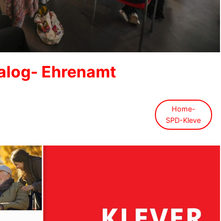
ialog- Ehrenamt
Home-
SPD-Kleve