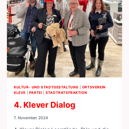
KULTUR- UND STADTGESTALTUNG
|
ORTSVEREIN
KLEVE
|
PARTEI
|
STADTRATSFRAKTION
4. Klever Dialog
7. November 2024