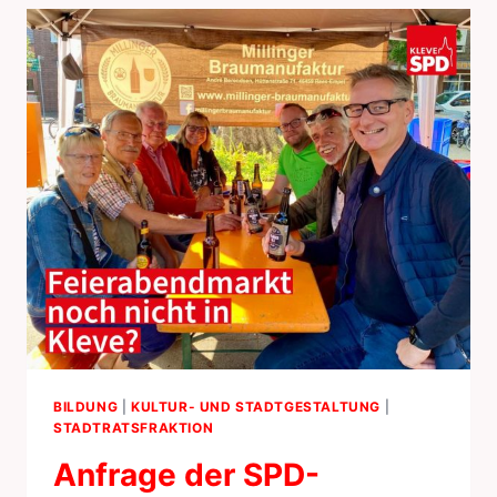
BILDUNG
|
KULTUR- UND STADTGESTALTUNG
|
STADTRATSFRAKTION
Anfrage der SPD-