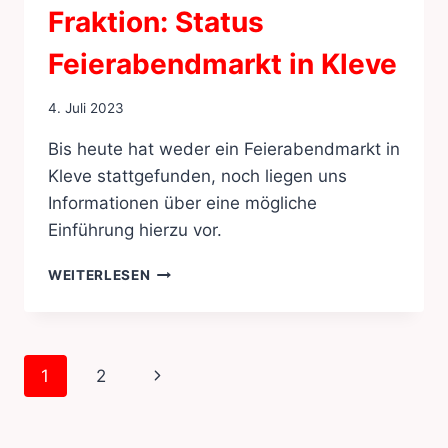
Fraktion: Status
Feierabendmarkt in Kleve
4. Juli 2023
Bis heute hat weder ein Feierabendmarkt in
Kleve stattgefunden, noch liegen uns
Informationen über eine mögliche
Einführung hierzu vor.
ANFRAGE
WEITERLESEN
DER
SPD-
FRAKTION:
STATUS
Seitennavigation
Nächste
1
2
FEIERABENDMARKT
IN
Seite
KLEVE