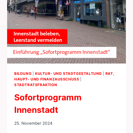
BILDUNG
|
KULTUR- UND STADTGESTALTUNG
|
RAT,
HAUPT- UND FINANZAUSSCHUSS
|
STADTRATSFRAKTION
Sofortprogramm
Innenstadt
25. November 2024