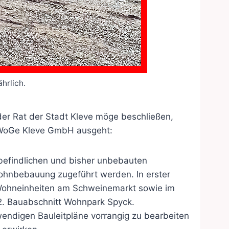
hrlich.
der Rat der Stadt Kleve möge beschließen,
eWoGe Kleve GmbH ausgeht:
efindlichen und bisher unbebauten
Wohnbebauung zugeführt werden. In erster
n Wohneinheiten am Schweinemarkt sowie im
2. Bauabschnitt Wohnpark Spyck.
wendigen Bauleitpläne vorrangig zu bearbeiten