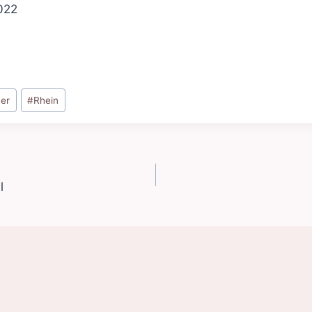
022
er
#
Rhein
l