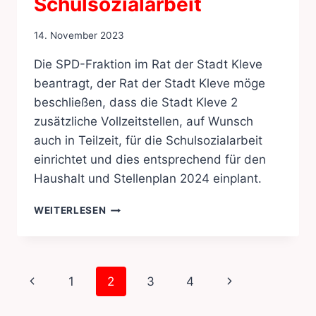
Schulsozialarbeit
14. November 2023
Die SPD-Fraktion im Rat der Stadt Kleve
beantragt, der Rat der Stadt Kleve möge
beschließen, dass die Stadt Kleve 2
zusätzliche Vollzeitstellen, auf Wunsch
auch in Teilzeit, für die Schulsozialarbeit
einrichtet und dies entsprechend für den
Haushalt und Stellenplan 2024 einplant.
STELLEN
WEITERLESEN
FÜR
DIE
SCHULSOZIALARBEIT
Seitennavigation
Vorherige
Nächste
1
2
3
4
Seite
Seite