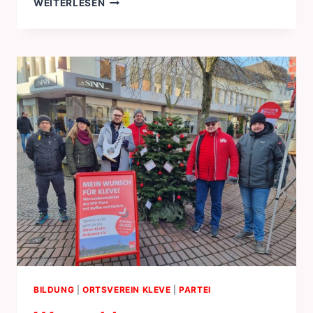
WEITERLESEN
ENTLANG
DER
NIEDERLÄNDISCH-
DEUTSCHEN
GRENZE
BILDUNG
|
ORTSVEREIN KLEVE
|
PARTEI