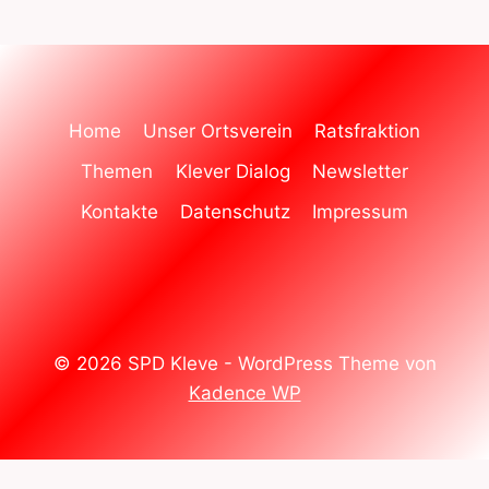
Home
Unser Ortsverein
Ratsfraktion
Themen
Klever Dialog
Newsletter
Kontakte
Datenschutz
Impressum
© 2026 SPD Kleve - WordPress Theme von
Kadence WP
WordPress Cookie Hinweis von Real Cookie Banner