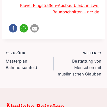
Kleve: Ringstraßen-Ausbau bleibt in zwei
Bauabschnitten – nrz.de
Beitragsnavigation
ZURÜCK
WEITER
Masterplan
Bestattung von
Bahnhofsumfeld
Menschen mit
muslimischen Glauben
Ähnliche Beiträge