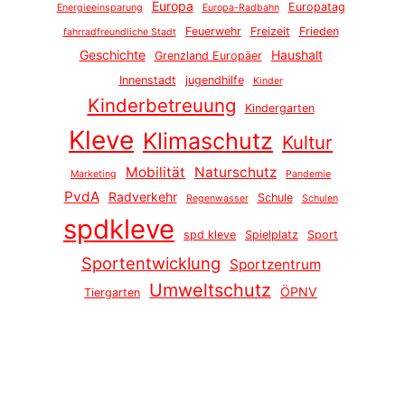
Europa
Europatag
Energieeinsparung
Europa-Radbahn
Feuerwehr
Freizeit
Frieden
fahrradfreundliche Stadt
Geschichte
Haushalt
Grenzland Europäer
Innenstadt
jugendhilfe
Kinder
Kinderbetreuung
Kindergarten
Kleve
Klimaschutz
Kultur
Mobilität
Naturschutz
Marketing
Pandemie
PvdA
Radverkehr
Schule
Regenwasser
Schulen
spdkleve
spd kleve
Spielplatz
Sport
Sportentwicklung
Sportzentrum
Umweltschutz
ÖPNV
Tiergarten