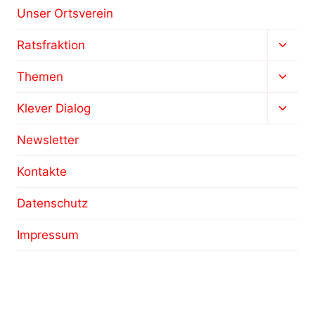
Unser Ortsverein
Unter
Ratsfraktion
umsch
Unter
Themen
umsch
Unter
Klever Dialog
umsch
Newsletter
Kontakte
Datenschutz
Impressum