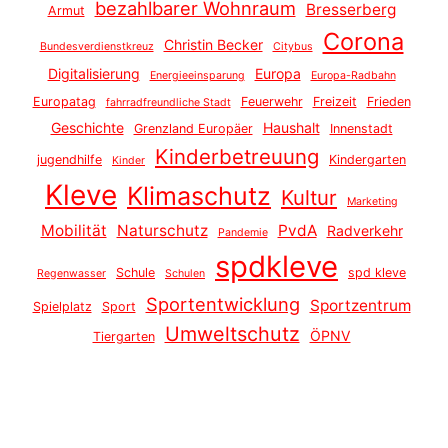
bezahlbarer Wohnraum
Bresserberg
Armut
Corona
Christin Becker
Bundesverdienstkreuz
Citybus
Digitalisierung
Europa
Energieeinsparung
Europa-Radbahn
Europatag
Feuerwehr
Freizeit
Frieden
fahrradfreundliche Stadt
Geschichte
Haushalt
Grenzland Europäer
Innenstadt
Kinderbetreuung
jugendhilfe
Kindergarten
Kinder
Kleve
Klimaschutz
Kultur
Marketing
Mobilität
Naturschutz
PvdA
Radverkehr
Pandemie
spdkleve
Schule
spd kleve
Regenwasser
Schulen
Sportentwicklung
Sportzentrum
Spielplatz
Sport
Umweltschutz
ÖPNV
Tiergarten