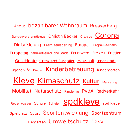
bezahlbarer Wohnraum
Bresserberg
Armut
Corona
Christin Becker
Bundesverdienstkreuz
Citybus
Digitalisierung
Europa
Energieeinsparung
Europa-Radbahn
Europatag
Feuerwehr
Freizeit
Frieden
fahrradfreundliche Stadt
Geschichte
Haushalt
Grenzland Europäer
Innenstadt
Kinderbetreuung
jugendhilfe
Kindergarten
Kinder
Kleve
Klimaschutz
Kultur
Marketing
Mobilität
Naturschutz
PvdA
Radverkehr
Pandemie
spdkleve
Schule
spd kleve
Regenwasser
Schulen
Sportentwicklung
Sportzentrum
Spielplatz
Sport
Umweltschutz
ÖPNV
Tiergarten