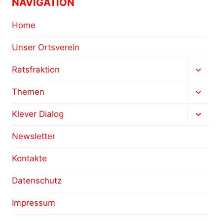
NAVIGATION
Home
Unser Ortsverein
Unter
Ratsfraktion
umsch
Unter
Themen
umsch
Unter
Klever Dialog
umsch
Newsletter
Kontakte
Datenschutz
Impressum