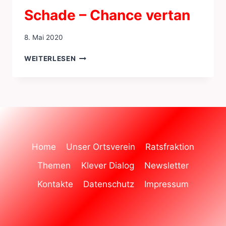
Schade – Chance vertan
8. Mai 2020
SCHADE
WEITERLESEN
–
CHANCE
VERTAN
Home
Unser Ortsverein
Ratsfraktion
Themen
Klever Dialog
Newsletter
Kontakte
Datenschutz
Impressum