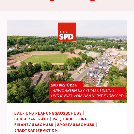
BAU- UND PLANUNGSAUSSCHUSS
|
BÜRGERANTRÄGE
|
RAT, HAUPT- UND
FINANZAUSSCHUSS
|
SPORTAUSSCHUSS
|
STADTRATSFRAKTION