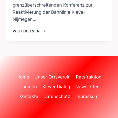
grenzüberschreitenden Konferenz zur
Reaktivierung der Bahnlinie Kleve-
Nijmegen…
REAKTIVIERUNG
WEITERLESEN
DER
BAHNLINIE
KLEVE-
NIJMEGEN
Home
Unser Ortsverein
Ratsfraktion
Themen
Klever Dialog
Newsletter
Kontakte
Datenschutz
Impressum