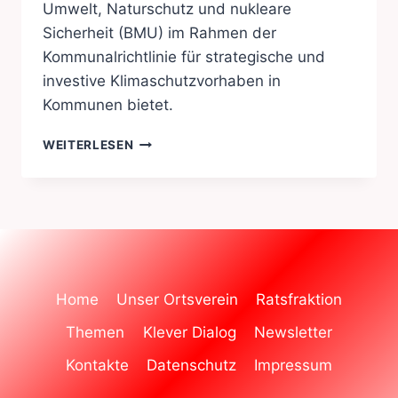
Umwelt, Naturschutz und nukleare
Sicherheit (BMU) im Rahmen der
Kommunalrichtlinie für strategische und
investive Klimaschutzvorhaben in
Kommunen bietet.
PRÜFUNG
WEITERLESEN
OPTIMIERUNG
DER
KLÄRANLAGE
Home
Unser Ortsverein
Ratsfraktion
Themen
Klever Dialog
Newsletter
Kontakte
Datenschutz
Impressum