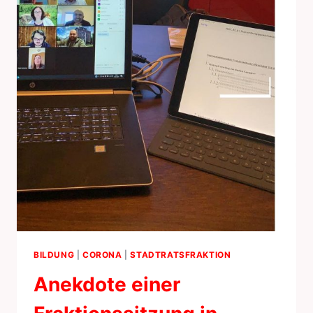
BILDUNG
|
CORONA
|
STADTRATSFRAKTION
Anekdote einer