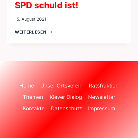
SPD schuld ist!
15. August 2021
10
WEITERLESEN
DINGE,
AN
DENEN
DIE
SPD
SCHULD
IST!
Home
Unser Ortsverein
Ratsfraktion
Themen
Klever Dialog
Newsletter
Kontakte
Datenschutz
Impressum