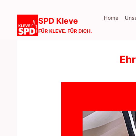
Zum
Inhalt
Home
Unse
SPD Kleve
springen
FÜR KLEVE. FÜR DICH.
Ehr