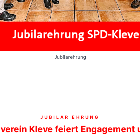
Jubilarehrung
JUBILAR EHRUNG
verein Kleve feiert Engagement 