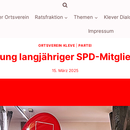
r Ortsverein
Ratsfraktion
Themen
Klever Dial
Impressum
ORTSVEREIN KLEVE
|
PARTEI
ung langjähriger SPD-Mitgli
15. März 2025