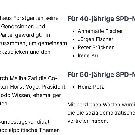
haus Forstgarten seine
Für 40-jährige SPD-M
te Genossinnen und
Annemarie Fischer
Partei gewürdigt. In
Jürgen Fischer
r zusammen, um gemeinsam
Peter Brückner
ückzublicken und den
Irene Au
Für 60-jährige SPD-M
ch Meliha Zari die Co-
ten Horst Vöge, Präsident
Heinz Potz
Bodo Wissen, ehemaliger
den.
Mit herzlichen Worten würd
die die sozialdemokratische
vertreten haben.
 Bundestagskandidat
 sozialpolitische Themen