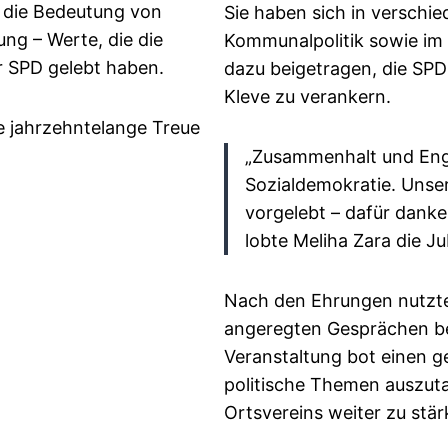
n die Bedeutung von
Sie haben sich in verschie
ng – Werte, die die
Kommunalpolitik sowie im 
r SPD gelebt haben.
dazu beigetragen, die SPD 
Kleve zu verankern.
re jahrzehntelange Treue
„Zusammenhalt und Enga
Sozialdemokratie. Unse
vorgelebt – dafür danken
lobte Meliha Zara die Ju
Nach den Ehrungen nutzte
angeregten Gesprächen be
Veranstaltung bot einen g
politische Themen auszut
Ortsvereins weiter zu stär