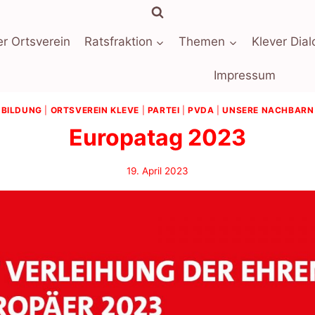
r Ortsverein
Ratsfraktion
Themen
Klever Dial
Impressum
BILDUNG
|
ORTSVEREIN KLEVE
|
PARTEI
|
PVDA
|
UNSERE NACHBARN
Europatag 2023
19. April 2023