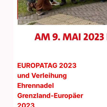
EUROPATAG
2023
und Verleihung
Ehrennadel
Grenzland-Europäer
2023