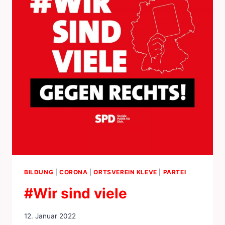
BILDUNG
|
CORONA
|
ORTSVEREIN KLEVE
|
PARTEI
#Wir sind viele
12. Januar 2022