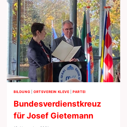
BILDUNG
|
ORTSVEREIN KLEVE
|
PARTEI
Bundesverdienstkreuz
für Josef Gietemann