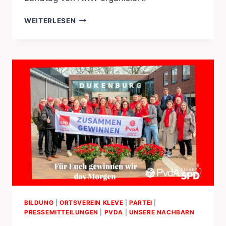
CHRISTIN
WEITERLESEN
BECKER
IM
LANDTAG
BILDUNG
|
ORTSVEREIN KLEVE
|
PARTEI
|
PRESSEMITTEILUNGEN
|
PVDA
|
UNSERE NACHBARN