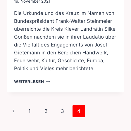
19. November 2021
Die Urkunde und das Kreuz im Namen von
Bundespräsident Frank-Walter Steinmeier
überreichte die Kreis Klever Landrätin Silke
Gorißen nachdem sie in ihrer Laudatio über
die Vielfalt des Engagements von Josef
Gietemann in den Bereichen Handwerk,
Feuerwehr, Kultur, Geschichte, Europa,
Politik und Vieles mehr berichtete.
BUNDESVERDIENSTKREUZ
WEITERLESEN
FÜR
JOSEF
GIETEMANN
Seitennavigation
Vorherige
1
2
3
4
Seite