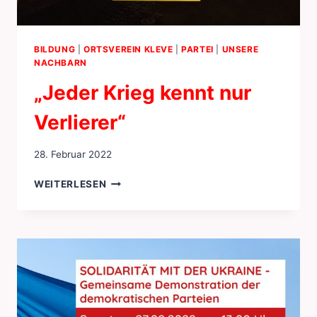
BILDUNG
|
ORTSVEREIN KLEVE
|
PARTEI
|
UNSERE
NACHBARN
„Jeder Krieg kennt nur
Verlierer“
28. Februar 2022
„JEDER
WEITERLESEN
KRIEG
KENNT
NUR
VERLIERER“