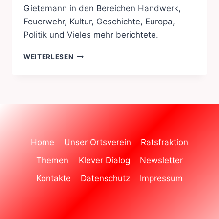
Gietemann in den Bereichen Handwerk,
Feuerwehr, Kultur, Geschichte, Europa,
Politik und Vieles mehr berichtete.
BUNDESVERDIENSTKREUZ
WEITERLESEN
FÜR
JOSEF
GIETEMANN
Home
Unser Ortsverein
Ratsfraktion
Themen
Klever Dialog
Newsletter
Kontakte
Datenschutz
Impressum