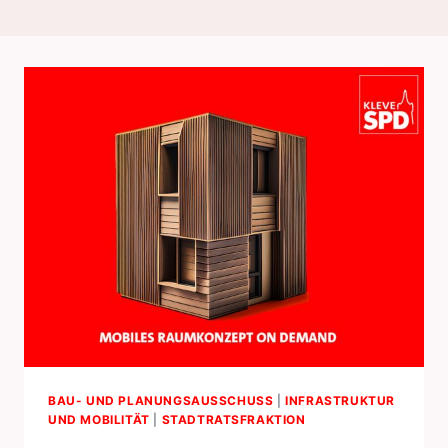
BAU- UND PLANUNGSAUSSCHUSS
|
INFRASTRUKTUR
UND MOBILITÄT
|
STADTRATSFRAKTION