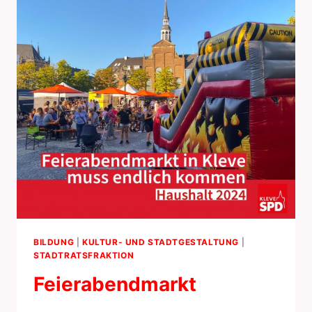
BILDUNG
|
KULTUR- UND STADTGESTALTUNG
|
STADTRATSFRAKTION
Feierabendmarkt