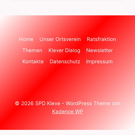
AUSSCHUSS
FÜR
PERSONAL
UND
DIGITALISIERUNG?
Home
Unser Ortsverein
Ratsfraktion
Themen
Klever Dialog
Newsletter
Kontakte
Datenschutz
Impressum
© 2026 SPD Kleve - WordPress Theme von
Kadence WP
WordPress Cookie Hinweis von Real Cookie Banner