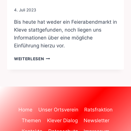
4. Juli 2023
Bis heute hat weder ein Feierabendmarkt in
Kleve stattgefunden, noch liegen uns
Informationen über eine mögliche
Einführung hierzu vor.
ANFRAGE
WEITERLESEN
DER
SPD-
FRAKTION:
STATUS
FEIERABENDMARKT
IN
KLEVE
Home
Unser Ortsverein
Ratsfraktion
Themen
Klever Dialog
Newsletter