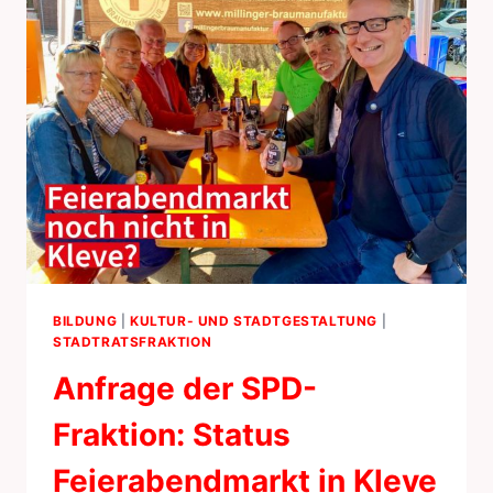
BILDUNG
|
KULTUR- UND STADTGESTALTUNG
|
STADTRATSFRAKTION
Anfrage der SPD-
Fraktion: Status
Feierabendmarkt in Kleve