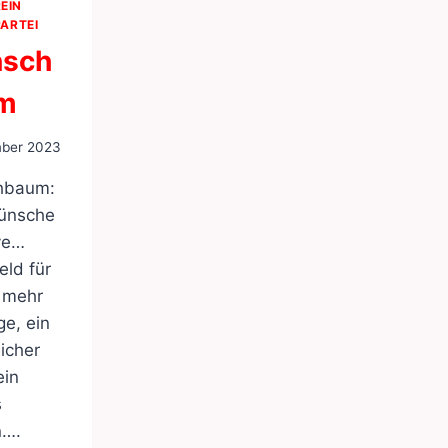
EIN
PARTEI
sch
m
mber 2023
hbaum:
ünsche
ve…
ld für
, mehr
e, ein
licher
ein
s
n….