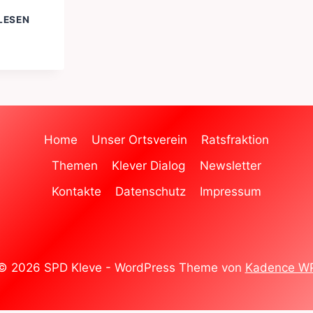
WUNSCHBAUM
LESEN
Home
Unser Ortsverein
Ratsfraktion
Themen
Klever Dialog
Newsletter
Kontakte
Datenschutz
Impressum
© 2026 SPD Kleve - WordPress Theme von
Kadence W