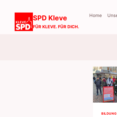
Zum
Inhalt
Home
Unse
SPD Kleve
springen
FÜR KLEVE. FÜR DICH.
BILDUNG