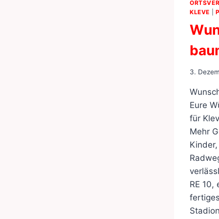
ORTSVER
KLEVE
|
Wun
bau
3. Deze
Wunsc
Eure W
für Kle
Mehr Ge
Kinder
Radweg
verläss
RE 10, 
fertige
Stadio