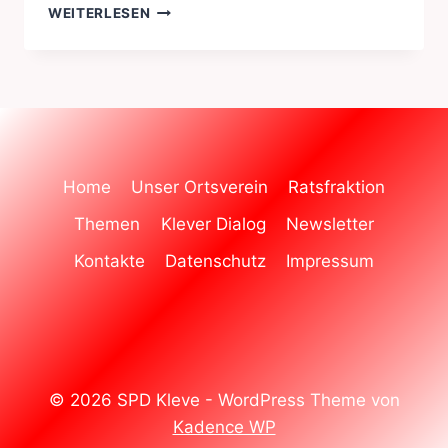
FEUERWERKSVERBOT
WEITERLESEN
Home
Unser Ortsverein
Ratsfraktion
Themen
Klever Dialog
Newsletter
Kontakte
Datenschutz
Impressum
© 2026 SPD Kleve - WordPress Theme von
Kadence WP