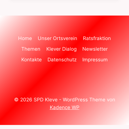
Home
Unser Ortsverein
Ratsfraktion
Themen
Klever Dialog
Newsletter
Kontakte
Datenschutz
Impressum
© 2026 SPD Kleve - WordPress Theme von
Kadence WP
WordPress Cookie Hinweis von Real Cookie Banner