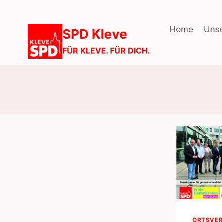
Zum
Inhalt
Home
Unse
SPD Kleve
springen
FÜR KLEVE. FÜR DICH.
ORTSVER