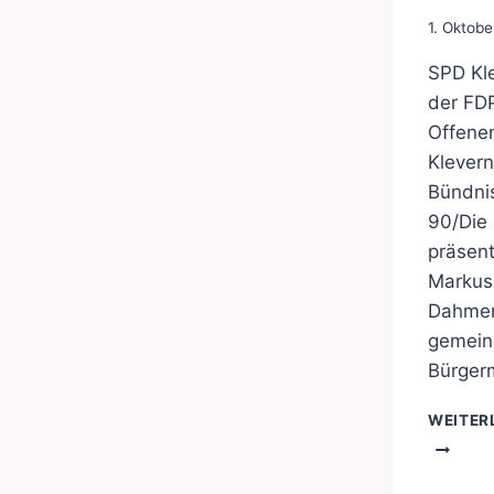
1. Oktob
SPD Kl
der FD
Offene
Klever
Bündni
90/Die
präsent
Markus
Dahmen
gemei
Bürger
WEITER