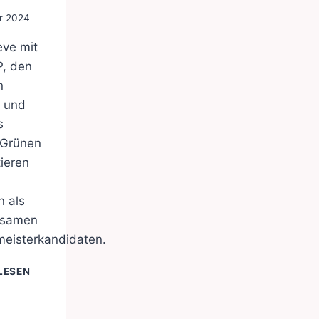
er 2024
eve mit
P, den
n
n und
s
 Grünen
ieren
 als
nsamen
meisterkandidaten.
SUCHE
LESEN
NACH
GEMEINSAMEN
BÜRGERMEISTERKANDIDATEN