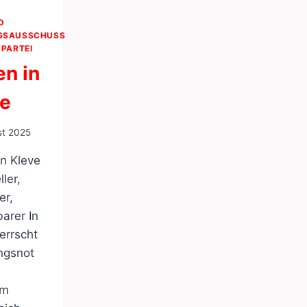
D
GSAUSSCHUSS
PARTEI
n in
ve
st 2025
n Kleve
ler,
er,
arer In
errscht
gsnot
em