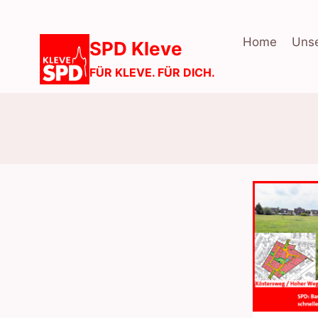
Zum
Inhalt
Home
Unse
SPD Kleve
springen
FÜR KLEVE. FÜR DICH.