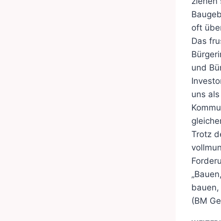
ziehen 
Baugeb
oft übe
Das fru
Bürger
und Bür
Investo
uns als
Kommun
gleich
Trotz d
vollmu
Forder
„Bauen
bauen,
(BM Ge