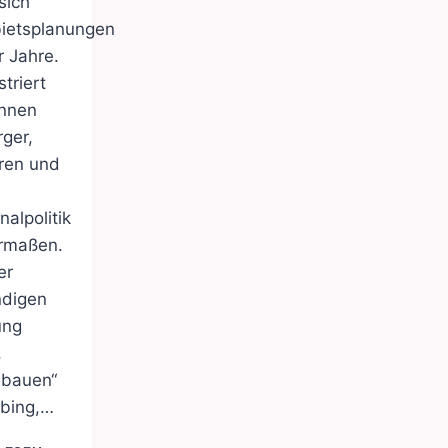
sich
ietsplanungen
r Jahre.
striert
innen
ger,
ren und
alpolitik
ermaßen.
er
ndigen
ung
,
 bauen“
bing,…
BAUEN