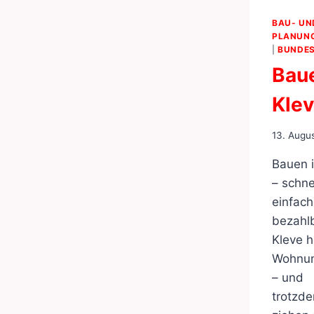
BAU- UN
PLANUN
|
BUNDES
Baue
Kle
13. Augu
Bauen i
– schnel
einfach
bezahlb
Kleve h
Wohnun
– und
trotzd