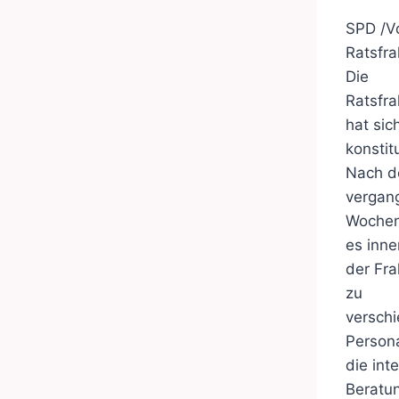
SPD /Vo
Ratsfra
Die
Ratsfra
hat sic
konstit
Nach d
vergan
Woche
es inne
der Fra
zu
versch
Person
die int
Beratu