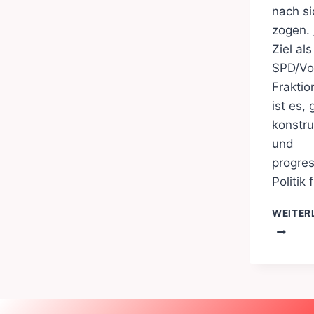
nach si
zogen.
Ziel als
SPD/Vo
Fraktio
ist es, 
konstru
und
progres
Politik 
WEITER