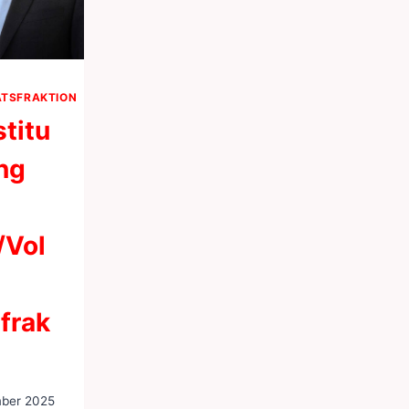
TSFRAKTION
titu
ng
/Vol
frak
ber 2025