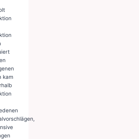
lt
ktion
ktion
h
uiert
en
genen
n kam
rhalb
ktion
iedenen
alvorschlägen,
ensive
ngen