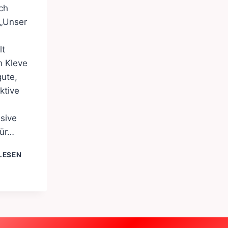
ch
 „Unser
lt
n Kleve
gute,
ktive
sive
für…
KONSTITUIERUNG
LESEN
DER
SPD/VOLT
RATSFRAKTION